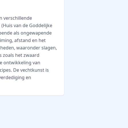
n verschillende
n (Huis van de Goddelijke
wapende als ongewapende
iming, afstand en het
igheden, waaronder slagen,
s zoals het zwaard
de ontwikkeling van
ncipes. De vechtkunst is
verdediging en