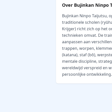
Over Bujinkan Ninpo T
Bujinkan Ninpo Taijutsu, 
traditionele scholen (ryūh
Krijger) richt zich op he
technieken omvat. De trai
aanpassen aan verschillen
trappen, worpen, klemmen,
(katana), staf (bō), werps
mentale discipline, strateg
wereldwijd verspreid en w
persoonlijke ontwikkeling.