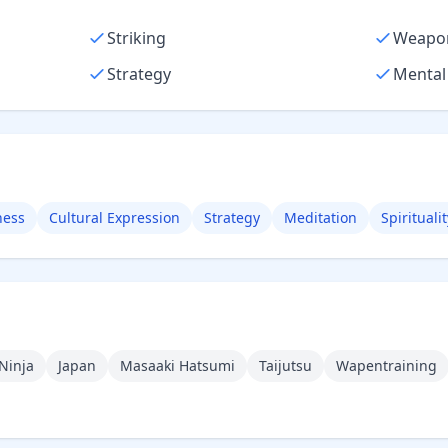
Striking
Weapon
Strategy
Mental 
ness
Cultural Expression
Strategy
Meditation
Spiritualit
Ninja
Japan
Masaaki Hatsumi
Taijutsu
Wapentraining