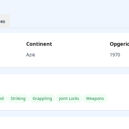
ies
Continent
Opgeri
Azië
1970
ed
Striking
Grappling
Joint Locks
Weapons