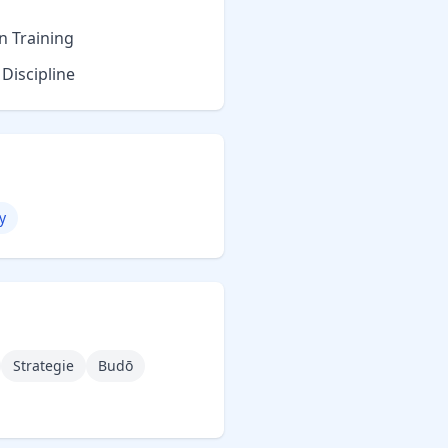
 Training
Discipline
y
Strategie
Budō