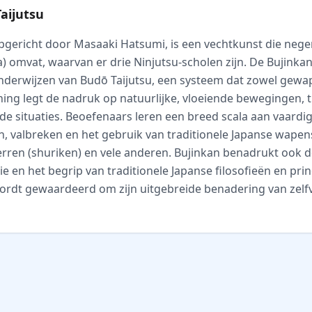
aijutsu
opgericht door Masaaki Hatsumi, is een vechtkunst die nege
a) omvat, waarvan er drie Ninjutsu-scholen zijn. De Bujinka
t onderwijzen van Budō Taijutsu, een systeem dat zowel ge
ning legt de nadruk op natuurlijke, vloeiende bewegingen, t
de situaties. Beoefenaars leren een breed scala aan vaard
 valbreken en het gebruik van traditionele Japanse wapen
terren (shuriken) en vele anderen. Bujinkan benadrukt ook 
ie en het begrip van traditionele Japanse filosofieën en pri
ordt gewaardeerd om zijn uitgebreide benadering van zelf