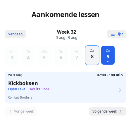
Aankomende lessen
Week 32
Vandaag
Lijst
3 aug - 9 aug
Za
Zo
Ma
Di
Wo
Do
Vr
8
9
3
4
5
6
7
zo 9 aug
07:00 - 180 min
Kickboksen
Open Level
•
Adults 12-90
Combat Brothers
Vorige week
Volgende week