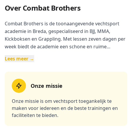
Over Combat Brothers
Combat Brothers is de toonaangevende vechtsport
academie in Breda, gespecialiseerd in BJJ, MMA,
Kickboksen en Grappling. Met lessen zeven dagen per
week biedt de academie een schone en ruime
trainingsruimte voor zowel recreanten als serieuze
Lees meer →
atleten. De ervaren coaches helpen leden om hun
vaardigheden in vechtsport verder te ontwikkelen in
een positieve en gemotiveerde sfeer. Combat Brothers
verwelkomt iedereen, van hobbyisten tot competitieve
Onze missie
sporters, en biedt een breed scala aan lessen aan.
Onze missie is om vechtsport toegankelijk te
maken voor iedereen en de beste trainingen en
faciliteiten te bieden.