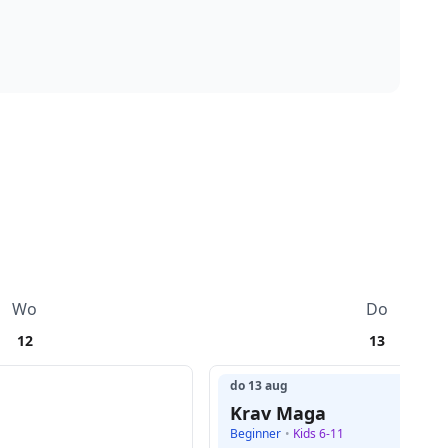
Wo
Do
12
13
do 13 aug
1
Krav Maga
Beginner
•
Kids 6-11