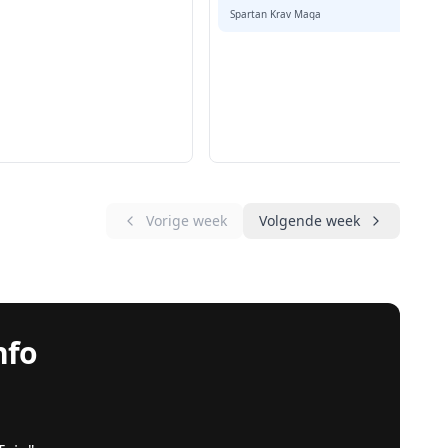
Spartan Krav Maga
Vorige week
Volgende week
nfo