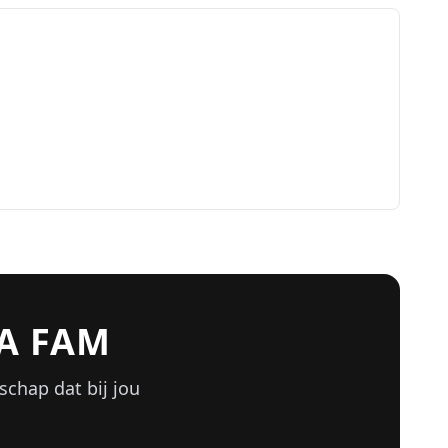
A FAM
schap dat bij jou