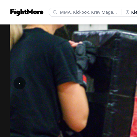
FightMore
Ki
‹