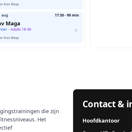
tan Krav Maga
1 aug
17:30 - 90 min
av Maga
nner
•
Adults 18-90
tan Krav Maga
Contact & i
gingstrainingen die zijn
fitnessniveaus. Het
Hoofdkantoor
ctief