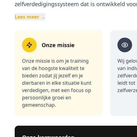
zelfverdedigingssysteem dat is ontwikkeld voor
en zich richt op realistische technieken voor ze
Lees meer →
verschillende situaties. Trainingen zijn beschi
tieners en kinderen, waarbij de nadruk ligt o
zelfvertrouwen, discipline en fysieke vaardighe
Onze missie
met een gratis proefles om de effectiviteit en 
trainingen zelf te ervaren.
Onze missie is om je training
Wij gel
van de hoogste kwaliteit te
van indi
bieden zodat jij jezelf en je
zelfverd
dierbaren in elke situatie kunt
leidt tot
verdedigen, met een focus op
zelfverz
persoonlijke groei en
gemeenschap.