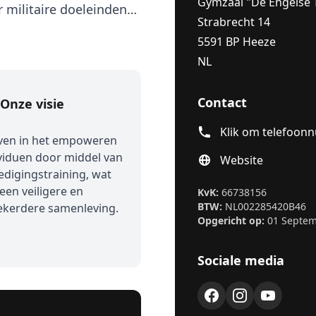
Gymzaal "De Engelse 
 militaire doeleinden
Strabrecht 14
lfverdediging in
5591 BP Heeze
kbaar voor volwassenen,
NL
p het opbouwen van
den. Je kunt starten
Contact
Onze visie
toegankelijkheid van de
Klik om telefoon
oven in het empoweren
viduen door middel van
Website
edigingstraining, wat
 een veiligere en
KvK:
66738156
BTW:
NL002285420B46
ekerdere samenleving.
Opgericht op:
01 Septem
Sociale media