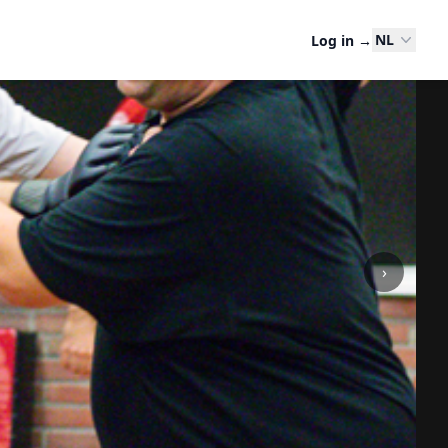
NL
Log in
→
›