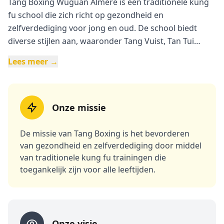
Tang Boxing Wuguan Almere is een traditionele kung
fu school die zich richt op gezondheid en
zelfverdediging voor jong en oud. De school biedt
diverse stijlen aan, waaronder Tang Vuist, Tan Tui
Kickboksen, en Tai Jí, waarbij wordt gefocust op het
Lees meer →
verbeteren van kracht, lenigheid en coördinatie door
middel van verschillende trainingen en technieken. Ze
bieden de mogelijkheid voor proeflessen aan en
hechten waarde aan discipline, respect en
Onze missie
zelfvertrouwen.
De missie van Tang Boxing is het bevorderen
van gezondheid en zelfverdediging door middel
van traditionele kung fu trainingen die
toegankelijk zijn voor alle leeftijden.
Onze visie