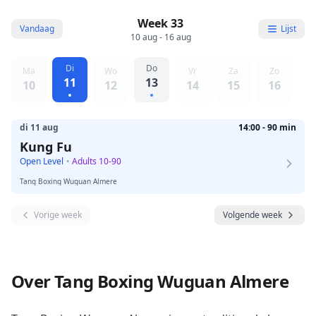
Week 33
Vandaag
Lijst
10 aug - 16 aug
Di
Do
Ma
Wo
Vr
Za
Zo
11
13
10
12
14
15
16
di 11 aug
14:00 - 90 min
Kung Fu
Open Level
•
Adults 10-90
Tang Boxing Wuguan Almere
Vorige week
Volgende week
Over Tang Boxing Wuguan Almere