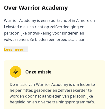
Over Warrior Academy
Warrior Academy is een sportschool in Almere en
Lelystad die zich richt op zelfverdediging en
persoonlijke ontwikkeling voor kinderen en
volwassenen. Ze bieden een breed scala aan
trainingen, waaronder fitness kickboxing, persoonlijke
Lees meer →
coaching, en lifestyle programma’s. De Academy biedt
gratis proeflessen aan en staat bekend om zijn
persoonlijke begeleiding en focus op de ontwikkeling
van fysieke en mentale weerbaarheid.
Onze missie
De missie van Warrior Academy is om leden te
helpen fitter, gezonder en zelfverzekerder te
worden door het aanbieden van persoonlijke
begeleiding en diverse trainingsprogramma’s.