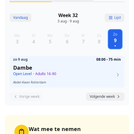
Week 32
Vandaag
Lijst
3 aug - 9 aug
Zo
Ma
Di
Wo
Do
Vr
Za
9
3
4
5
6
7
8
zo 9 aug
08:00 - 75 min
Dambe
Open Level
•
Adults 16-90
Abdel-Kwan Rotterdam
Vorige week
Volgende week
Wat mee te nemen