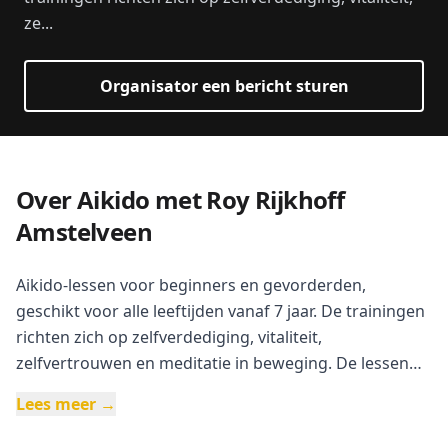
ze...
Organisator een bericht sturen
Over Aikido met Roy Rijkhoff
Amstelveen
Aikido-lessen voor beginners en gevorderden,
geschikt voor alle leeftijden vanaf 7 jaar. De trainingen
richten zich op zelfverdediging, vitaliteit,
zelfvertrouwen en meditatie in beweging. De lessen
worden gegeven in de lijn van Christian Tissier (8e dan)
Lees meer →
en zijn zowel fysiek als filosofisch gericht. Er is ruimte
voor iedereen, mannen en vrouwen, junioren en