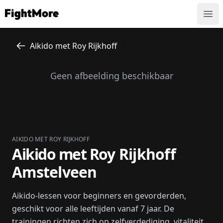
FightMore
Ope
Aikido met Roy Rijkhoff
Geen afbeelding beschikbaar
AIKIDO MET ROY RIJKHOFF
Aikido met Roy Rijkhoff
Amstelveen
Aikido-lessen voor beginners en gevorderden,
geschikt voor alle leeftijden vanaf 7 jaar. De
trainingen richten zich op zelfverdediging, vitaliteit,