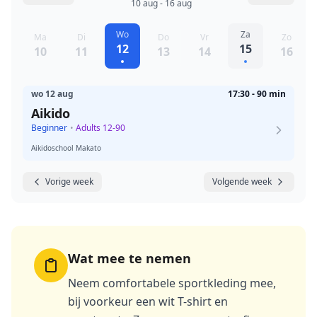
10 aug - 16 aug
Wo
Za
Ma
Di
Do
Vr
Zo
12
15
10
11
13
14
16
wo 12 aug
17:30 - 90 min
Aikido
Beginner
•
Adults 12-90
Aikidoschool Makato
Vorige week
Volgende week
Wat mee te nemen
Neem comfortabele sportkleding mee,
bij voorkeur een wit T-shirt en