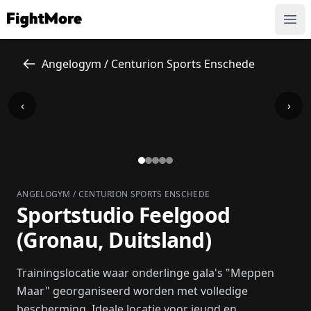
FightMore
Ope
Angelogym / Centurion Sports Enschede
‹
›
ANGELOGYM / CENTURION SPORTS ENSCHEDE
Sportstudio Feelgood
(Gronau, Duitsland)
Trainingslocatie waar onderlinge gala's "Meppen
Maar" georganiseerd worden met volledige
bescherming. Ideale locatie voor jeugd en