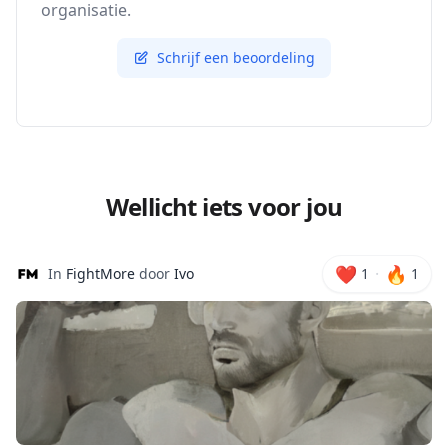
organisatie.
Schrijf een beoordeling
Wellicht iets voor jou
❤️
🔥
·
In
FightMore
door
Ivo
1
1