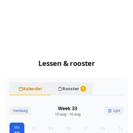
Lessen & rooster
Kalender
Rooster
1
Week 33
Vandaag
Lijst
10 aug - 16 aug
Ma
Di
Wo
Do
Vr
Za
Zo