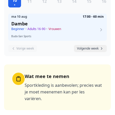
10
11
12
13
14
15
16
ma 10 aug
17:00 - 60 min
Dambe
Beginner
•
Adults 16-90
•
Vrouwen
Budo-San Sports
Vorige week
Volgende week
Wat mee te nemen
Sportkleding is aanbevolen; precies wat
je moet meenemen kan per les
variëren.