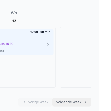
Wo
Do
12
13
17:00 - 60 min
lts 16-90
xing
Vorige week
Volgende week