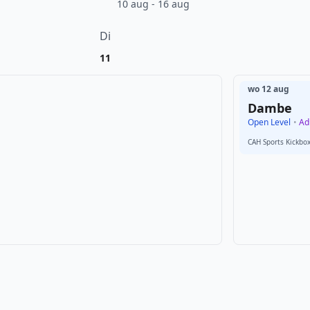
10 aug - 16 aug
Di
11
wo 12 aug
Dambe
Open Level
•
Adu
CAH Sports Kickbo