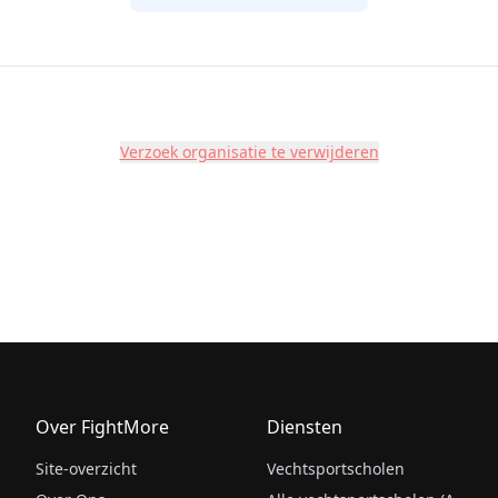
Verzoek organisatie te verwijderen
Over FightMore
Diensten
Site-overzicht
Vechtsportscholen