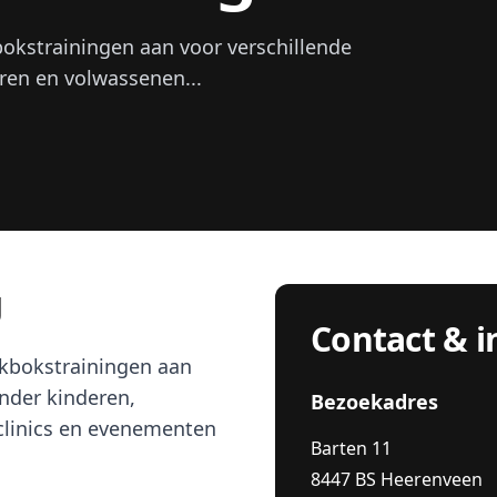
okstrainingen aan voor verschillende
ren en volwassenen...
g
Contact & i
ckbokstrainingen aan
onder kinderen,
Bezoekadres
clinics en evenementen
Barten 11
8447 BS Heerenveen