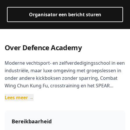
Organisator een bericht sturen
Over Defence Academy
Moderne vechtsport- en zelfverdedigingsschool in een
industriële, maar luxe omgeving met groepslessen in
onder andere kickboksen zonder sparring, Combat
Wing Chun Kung Fu, crosstraining en het SPEAR
zelfverdedigingssysteem. Ontspannen sfeer zonder
Lees meer →
ego’s, professionele begeleiding en trainingsmiddelen
zoals bokszakken, ringen en TRX. Ook ruime
jeugdafdeling (Kung Fu Kids vanaf 5 jaar). Schone
Bereikbaarheid
kleedkamers met douches aanwezig.