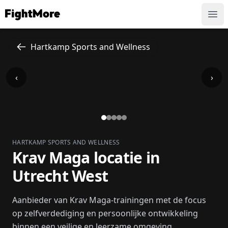
FightMore
Ope
Hartkamp Sports and Wellness
‹
›
HARTKAMP SPORTS AND WELLNESS
Krav Maga locatie in
Utrecht West
Aanbieder van Krav Maga-trainingen met de focus
op zelfverdediging en persoonlijke ontwikkeling
binnen een veilige en leerzame omgeving....