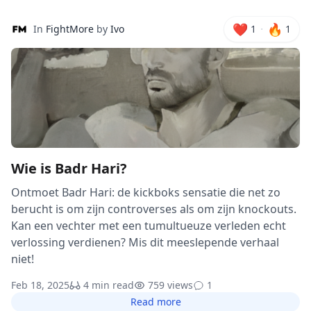
❤️
🔥
·
In
FightMore
by
Ivo
1
1
Wie is Badr Hari?
Ontmoet Badr Hari: de kickboks sensatie die net zo
berucht is om zijn controverses als om zijn knockouts.
Kan een vechter met een tumultueuze verleden echt
verlossing verdienen? Mis dit meeslepende verhaal
niet!
Feb 18, 2025
4 min read
759 views
1
Read more