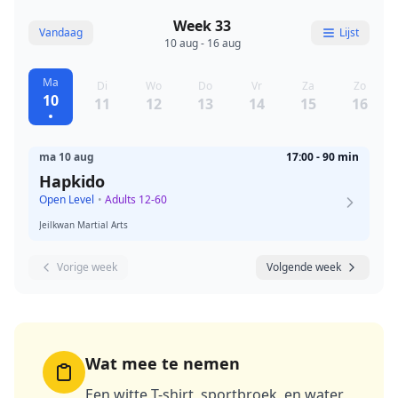
Week 33
Vandaag
Lijst
10 aug - 16 aug
Ma
Di
Wo
Do
Vr
Za
Zo
10
11
12
13
14
15
16
ma 10 aug
17:00 - 90 min
Hapkido
Open Level
•
Adults 12-60
Jeilkwan Martial Arts
Vorige week
Volgende week
Wat mee te nemen
Een witte T-shirt, sportbroek, en water