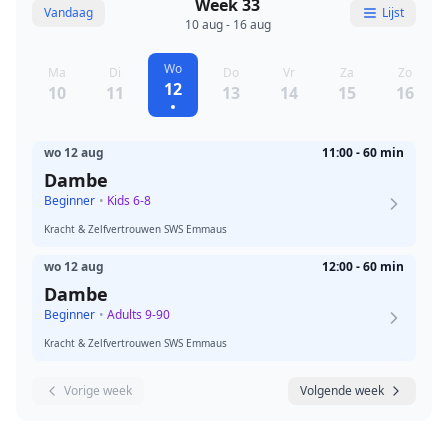
Week 33
Vandaag
Lijst
10 aug - 16 aug
Wo
Ma
Di
Do
Vr
Za
Zo
12
10
11
13
14
15
16
wo 12 aug
11:00 - 60 min
Dambe
Beginner
•
Kids 6-8
Kracht & Zelfvertrouwen SWS Emmaus
wo 12 aug
12:00 - 60 min
Dambe
Beginner
•
Adults 9-90
Kracht & Zelfvertrouwen SWS Emmaus
Vorige week
Volgende week