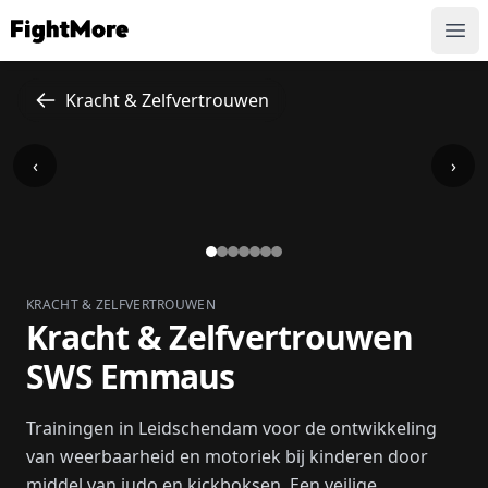
FightMore
Ope
Kracht & Zelfvertrouwen
‹
›
KRACHT & ZELFVERTROUWEN
Kracht & Zelfvertrouwen
SWS Emmaus
Trainingen in Leidschendam voor de ontwikkeling
van weerbaarheid en motoriek bij kinderen door
middel van judo en kickboksen. Een veilige