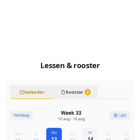
Lessen & rooster
Kalender
Rooster
2
Week 33
Vandaag
Lijst
10 aug - 16 aug
Wo
Vr
Ma
Di
Do
Za
Zo
12
14