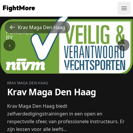
FightMore
Ope
Krav Maga Den Haag
‹
›
KRAV MAGA DEN HAAG
Krav Maga Den Haag
Krav Maga Den Haag biedt
zelfverdedigingstrainingen in een open en
respectvolle sfeer, van professionele instructeurs. Er
zijn lessen voor alle leefti...