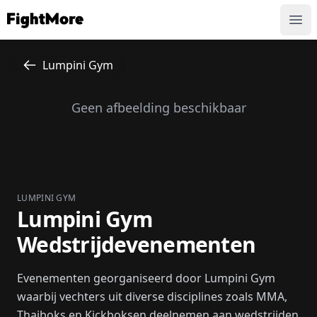
FightMore
Ope
Lumpini Gym
Geen afbeelding beschikbaar
LUMPINI GYM
Lumpini Gym
Wedstrijdevenementen
Evenementen georganiseerd door Lumpini Gym
waarbij vechters uit diverse disciplines zoals MMA,
Thaiboks en Kickboksen deelnemen aan wedstrijden