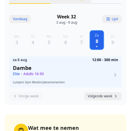
Week 32
Vandaag
Lijst
3 aug - 9 aug
Za
Ma
Di
Wo
Do
Vr
Zo
8
3
4
5
6
7
9
za 8 aug
12:00 - 300 min
Dambe
Elite
•
Adults 16-90
Lumpini Gym Wedstrijdevenementen
Vorige week
Volgende week
Wat mee te nemen