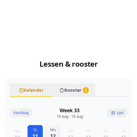
Lessen & rooster
Kalender
Rooster
2
Week 33
Vandaag
Lijst
10 aug - 16 aug
Di
Wo
Ma
Do
Vr
Za
Zo
11
12