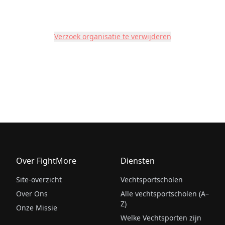
Verzoek organisatie te verwijderen
Over FightMore
Diensten
Site-overzicht
Vechtsportscholen
Over Ons
Alle vechtsportscholen (A–
Z)
Onze Missie
Welke Vechtsporten zijn