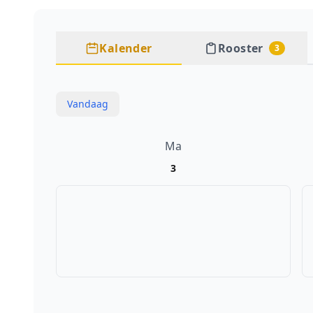
Kalender
Rooster
3
Vandaag
Ma
3