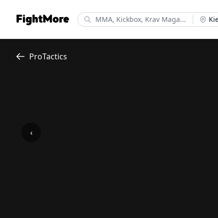
FightMore
Ki
ProTactics
‹