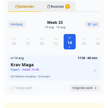
Kalender
Rooster
1
Week 33
Vandaag
Lijst
10 aug - 16 aug
Vr
Ma
Di
Wo
Do
Za
Zo
14
10
11
12
13
15
16
vr 14 aug
17:30 - 60 min
Krav Maga
Expert
•
Adults 16-90
Self Defense Academy - Groningen
Vorige week
Volgende week