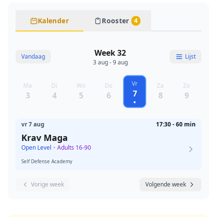
Kalender
Rooster
4
Week 32
Vandaag
Lijst
3 aug - 9 aug
Vr
Ma
Di
Wo
Do
Za
Zo
7
3
4
5
6
8
9
vr 7 aug
17:30 - 60 min
Krav Maga
Open Level
•
Adults 16-90
Self Defense Academy
Vorige week
Volgende week