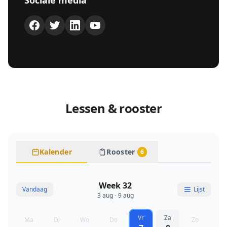
Sociale media
Lessen & rooster
Kalender
Rooster
6
Week 32
Vandaag
Lijst
3 aug - 9 aug
Vr
Za
Ma
Di
Wo
Do
Zo