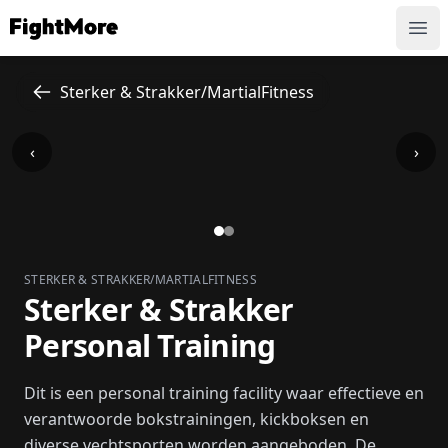
FightMore
Ope
Sterker & Strakker/MartialFitness
‹
›
STERKER & STRAKKER/MARTIALFITNESS
Sterker & Strakker
Personal Training
Dit is een personal training facility waar effectieve en
verantwoorde bokstrainingen, kickboksen en
diverse vechtsporten worden aangeboden. De