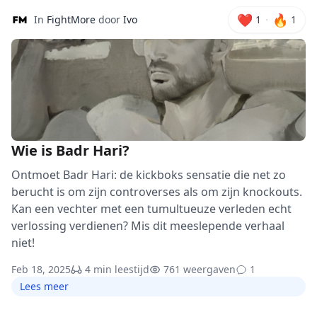
❤️
🔥
·
In
FightMore
door
Ivo
1
1
Wie is Badr Hari?
Ontmoet Badr Hari: de kickboks sensatie die net zo
berucht is om zijn controverses als om zijn knockouts.
Kan een vechter met een tumultueuze verleden echt
verlossing verdienen? Mis dit meeslepende verhaal
niet!
Feb 18, 2025
4 min leestijd
761 weergaven
1
Lees meer