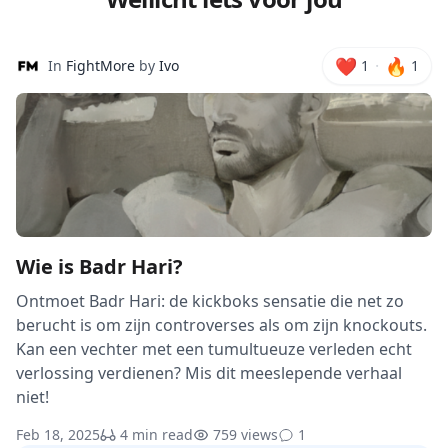
❤️
🔥
·
In
FightMore
by
Ivo
1
1
Wie is Badr Hari?
Ontmoet Badr Hari: de kickboks sensatie die net zo
berucht is om zijn controverses als om zijn knockouts.
Kan een vechter met een tumultueuze verleden echt
verlossing verdienen? Mis dit meeslepende verhaal
niet!
Feb 18, 2025
4 min read
759 views
1