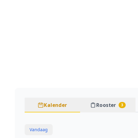
Kalender
Rooster
3
Vandaag