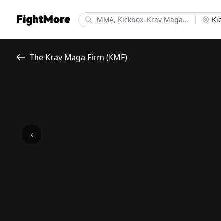
FightMore
Ki
The Krav Maga Firm (KMF)
‹