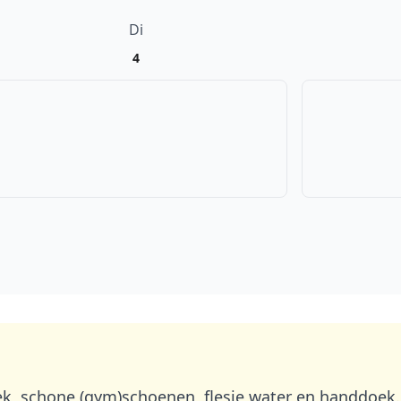
Di
4
ek, schone (gym)schoenen, flesje water en handdoek.