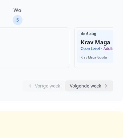
Wo
Do
5
6
do 6 aug
Krav Maga
Open Level
•
Adults 17-90
Krav Maga Gouda
Vorige week
Volgende week