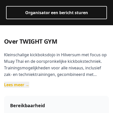
Organisator een bericht sturen
Over TWIGHT GYM
Kleinschalige kickboksdojo in Hilversum met focus op
Muay Thai en de oorspronkelijke kickbokstechniek.
Trainingsmogelijkheden voor alle niveaus, inclusief
zak- en techniektrainingen, gecombineerd met
circuittraining. Speciale lessen voor kinderen (10-14
Lees meer →
jaar) gericht op conditie, kracht,
doorzettingsvermogen en zelfvertrouwen. Ook fysieke
en mentale weerbaarheidstraining voor jongeren
Bereikbaarheid
vanaf 14 jaar.