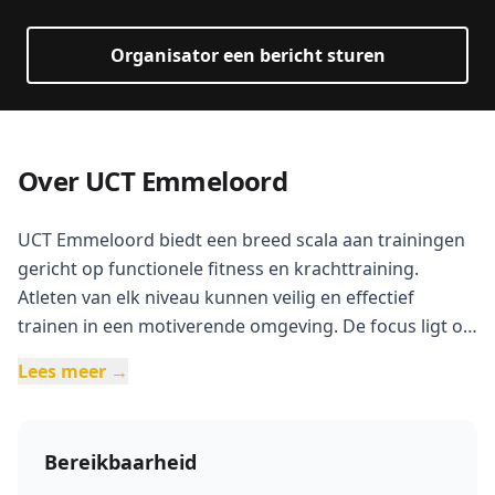
Organisator een bericht sturen
Over UCT Emmeloord
UCT Emmeloord biedt een breed scala aan trainingen
gericht op functionele fitness en krachttraining.
Atleten van elk niveau kunnen veilig en effectief
trainen in een motiverende omgeving. De focus ligt op
respect, inzet en plezier, met trainingen die passen bij
Lees meer →
ieders niveau en gericht zijn op algemene fitheid en
lichamelijke balans.
Bereikbaarheid