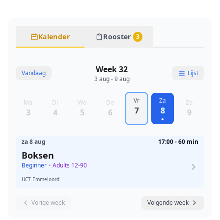
Kalender
Rooster
3
Week 32
Vandaag
Lijst
3 aug - 9 aug
Vr
Za
Ma
Di
Wo
Do
Zo
7
8
3
4
5
6
9
za 8 aug
17:00 - 60 min
Boksen
Beginner
•
Adults 12-90
UCT Emmeloord
Vorige week
Volgende week