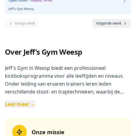
Open Level
•
Adults 16-90
Jeff's Gym Weesp
Vorige week
Volgende week
Over Jeff's Gym Weesp
Jeff's Gym in Weesp biedt een professioneel
kickboksprogramma voor alle leeftijden en niveaus.
Onder leiding van ervaren trainers leren leden
verschillende stoot- en traptechnieken, waarbij de
focus ligt op techniek, kracht en conditie. De gym
Lees meer →
biedt groepslessen, personal training, en speciale
clinics. Daarnaast stimuleert het kickboksen niet alleen
fysieke kracht, maar ook zelfvertrouwen en discipline,
wat bijdraagt aan een positieve mentale ontwikkeling.
Onze missie