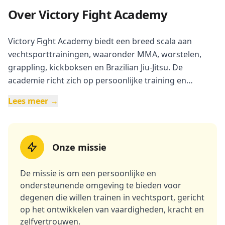
Over Victory Fight Academy
Victory Fight Academy biedt een breed scala aan
vechtsporttrainingen, waaronder MMA, worstelen,
grappling, kickboksen en Brazilian Jiu-Jitsu. De
academie richt zich op persoonlijke training en
voedingsadviezen voor individuen van alle leeftijden
Lees meer →
en niveaus. Er wordt op maat gemaakte begeleiding
aangeboden, inclusief trainingen die gericht zijn op
zowel fysieke als mentale ontwikkeling. De focus ligt
op het verbeteren van technieken, kracht en conditie
Onze missie
terwijl respect en samenwerking binnen de trainingen
worden bevorderd. Alle lessen zijn toegankelijk voor
De missie is om een persoonlijke en
beginners en gevorderden, zowel in het Nederlands
ondersteunende omgeving te bieden voor
degenen die willen trainen in vechtsport, gericht
als in het Engels.
op het ontwikkelen van vaardigheden, kracht en
zelfvertrouwen.