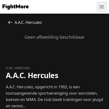
FightMore
Ope
A.A.C. Hercules
Geen afbeelding beschikbaar
A.A.C. HERCULES
A.A.C. Hercules
A.A.C. Hercules, opgericht in 1902, is een
toonaangevende sportvereniging voor worstelen,
boksen en MMA. De club biedt trainingen voor jeugd
en senior...