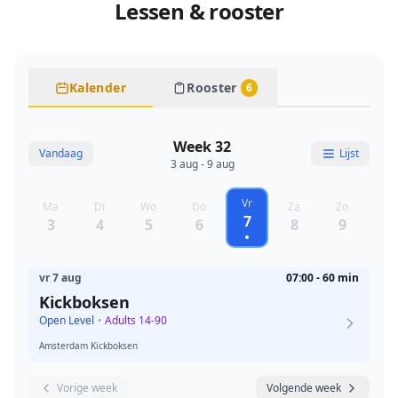
Lessen & rooster
Kalender
Rooster
6
Week 32
Vandaag
Lijst
3 aug - 9 aug
Vr
Ma
Di
Wo
Do
Za
Zo
7
3
4
5
6
8
9
vr 7 aug
07:00 - 60 min
Kickboksen
Open Level
•
Adults 14-90
Amsterdam Kickboksen
Vorige week
Volgende week