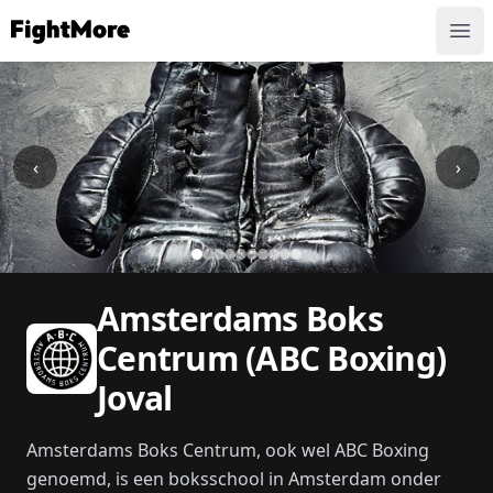
FightMore
Ope
‹
›
Amsterdams Boks
Centrum (ABC Boxing)
Joval
Amsterdams Boks Centrum, ook wel ABC Boxing
genoemd, is een boksschool in Amsterdam onder