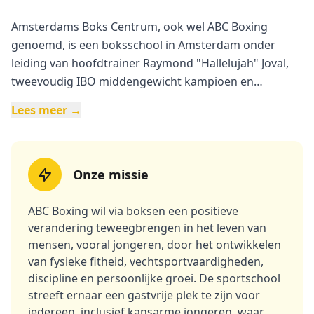
Amsterdams Boks Centrum, ook wel ABC Boxing
genoemd, is een boksschool in Amsterdam onder
leiding van hoofdtrainer Raymond "Hallelujah" Joval,
tweevoudig IBO middengewicht kampioen en
voormalig Olympisch bokser. De sportschool biedt
Lees meer →
boksen en kickboksen voor alle leeftijden en niveaus,
inclusief jeugd (7-12 en 13-18 jaar), volwassenen,
senioren (55+), dames-only non-contact kickboksen en
professionele vechterstraining. ABC Boxing richt zich
Onze missie
op fysieke en mentale transformatie door middel van
boksen, discipline, teamwork en zelfvertrouwen. Naast
ABC Boxing wil via boksen een positieve
recreatieve trainingen ondersteunt ABC Boxing
verandering teweegbrengen in het leven van
mensen, vooral jongeren, door het ontwikkelen
getalenteerde sporters richting Olympisch en
van fysieke fitheid, vechtsportvaardigheden,
professioneel boksen. De sportschool staat tevens
discipline en persoonlijke groei. De sportschool
open voor kansarme jongeren en promoot respect,
streeft ernaar een gastvrije plek te zijn voor
eerlijkheid en persoonlijke groei. Flexibele
iedereen, inclusief kansarme jongeren, waar