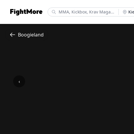
FightMore
Ki
Boogieland
‹